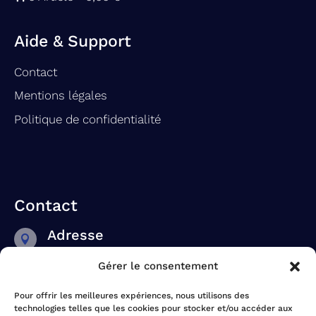
Aide & Support
Contact
Mentions légales
Politique de confidentialité
Contact
Adresse

Zac des Savlons
Gérer le consentement
6 rue Marcel Gaillot
BP 90014
54220 MALZEVILLE
Pour offrir les meilleures expériences, nous utilisons des
technologies telles que les cookies pour stocker et/ou accéder aux