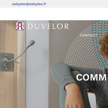
solaytex@solaytex.fr
ACCUEIL
BO
CONTACT
COMME