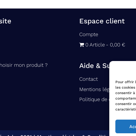
site
Espace client
Compte
0 Article
0,00 €
Aide & Support
oisir mon produit ?
Contact
Pour offrir
les cookies
Mentions légales
consentir à
comportemen
Politique de confidential
consentir o
caractérist
Ac