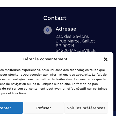
Contact
Adresse

Zac des Savlons
6 rue Marcel Gaillot
BP 90014
54220 MALZEVILLE
Gérer le consentement
Téléphone

03 83 22 83 43
 les meilleures expériences, nous utilisons des technologies telles que
 pour stocker et/ou accéder aux informations des appareils. Le fait de
Email
 ces technologies nous permettra de traiter des données telles que le

t de navigation ou les ID uniques sur ce site. Le fait de ne pas
ité
solaytex@wanadoo.fr
u de retirer son consentement peut avoir un effet négatif sur certaines
iques et fonctions.
cepter
Refuser
Voir les préférences