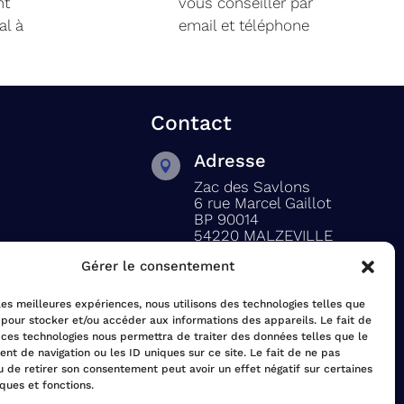
nt
vous conseiller par
al à
email et téléphone
Contact
Adresse

Zac des Savlons
6 rue Marcel Gaillot
BP 90014
54220 MALZEVILLE
Gérer le consentement
Téléphone

03 83 22 83 43
 les meilleures expériences, nous utilisons des technologies telles que
 pour stocker et/ou accéder aux informations des appareils. Le fait de
Email
 ces technologies nous permettra de traiter des données telles que le

t de navigation ou les ID uniques sur ce site. Le fait de ne pas
ité
solaytex@wanadoo.fr
u de retirer son consentement peut avoir un effet négatif sur certaines
iques et fonctions.