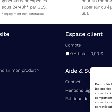
généralement expédiés
pour un monta
sous 24/48h* par GLS.
supérieur ou ég
65€
*engagement non contractuel
site
Espace client
Compte
0 Article
0,00 €
Aide & Support
oisir mon produit ?
Contact
Pour offrir
les cookies
Mentions légales
consentir à
comportemen
Politique de confidential
consentir o
caractérist