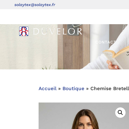
solaytex@solaytex.fr
ACCUEIL
BO
CONTACT
Accueil
»
Boutique
»
Chemise Bretell